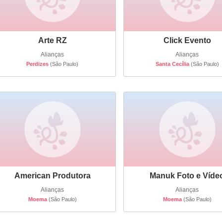
Arte RZ
Click Evento
Alianças
Alianças
Perdizes
(São Paulo)
Santa Cecília
(São Paulo)
American Produtora
Manuk Foto e Víde
Alianças
Alianças
Moema
(São Paulo)
Moema
(São Paulo)