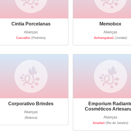
Cintia Porcelanas
Memobox
Alianças
Alianças
Cascalho
(Pedreira)
Anhangabaú
(Jundiaí)
Corporativo Brindes
Emporium Radiant
Cosméticos Artesan
Alianças
Alianças
(Boituva)
Anadari
(Rio de Janeiro)