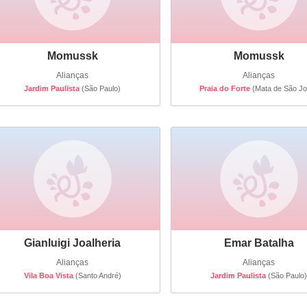
Momussk
Momussk
Alianças
Alianças
Jardim Paulista
(São Paulo)
Praia do Forte
(Mata de São Jo
Gianluigi Joalheria
Emar Batalha
Alianças
Alianças
Vila Boa Vista
(Santo André)
Jardim Paulista
(São Paulo)