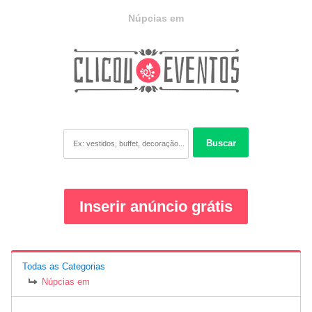
Núpcias em
Buscar
Inserir anúncio grátis
Todas as Categorias
Núpcias em